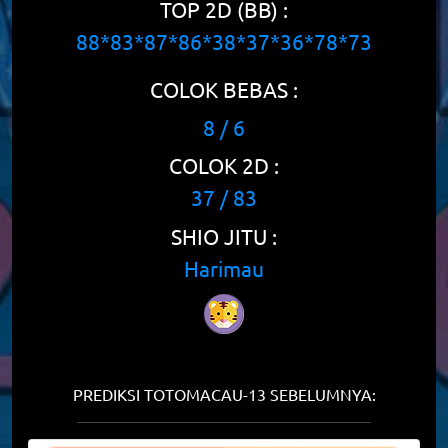
TOP 2D (BB) :
88*83*87*86*38*37*36*78*73
COLOK BEBAS :
8 / 6
COLOK 2D :
37 / 83
SHIO JITU :
Harimau
PREDIKSI TOTOMACAU-13 SEBELUMNYA: