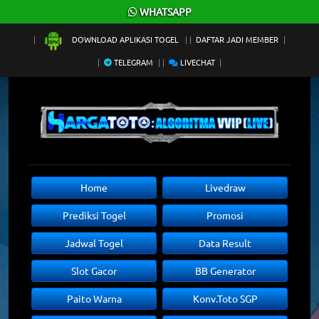
×
WHATSAPP
DOWNLOAD APLIKASI TOGEL
DAFTAR JADI MEMBER
TELEGRAM
LIVECHAT
Home
Livedraw
Prediksi Togel
Promosi
Jadwal Togel
Data Result
Slot Gacor
BB Generator
Paito Warna
Konv.Toto SGP