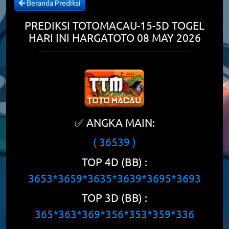
Beranda Prediksi
PREDIKSI TOTOMACAU-15-5D TOGEL
HARI INI HARGATOTO 08 MAY 2026
✅ ANGKA MAIN:
( 36539 )
TOP 4D (BB) :
3653*3659*3635*3639*3695*3693
TOP 3D (BB) :
365*363*369*356*353*359*336