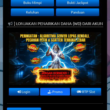
Buku Mimpi
Bukti Jackpot
Keluhan
Panduan
ER SLOT] LONJAKAN PENARIKAN DANA (WD) DARI AKUN M
Login
Promo
RTP Slot