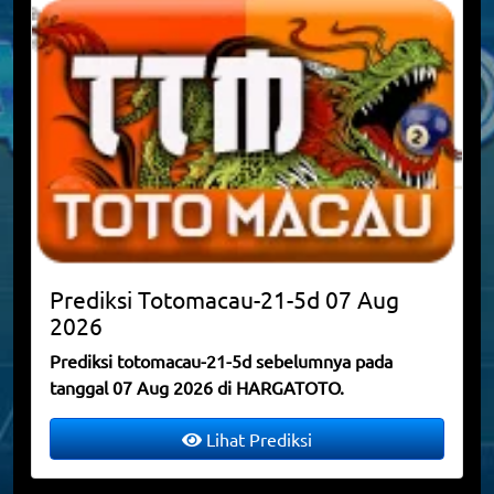
Prediksi
Totomacau-21-5d
07 Aug
2026
Prediksi totomacau-21-5d sebelumnya pada
tanggal 07 Aug 2026 di HARGATOTO.
Lihat Prediksi