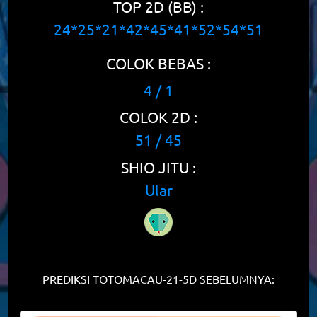
TOP 2D (BB) :
24*25*21*42*45*41*52*54*51
COLOK BEBAS :
4 / 1
COLOK 2D :
51 / 45
SHIO JITU :
Ular
PREDIKSI TOTOMACAU-21-5D SEBELUMNYA: