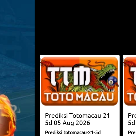
macau-21-
Prediksi
Totomacau-21-
Pr
026
5d
05 Aug 2026
5d
au-21-5d
Prediksi totomacau-21-5d
Pre