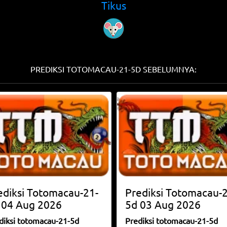
Tikus
PREDIKSI TOTOMACAU-21-5D SEBELUMNYA:
ediksi
Totomacau-21-
Prediksi
Totomacau-2
04 Aug 2026
5d
03 Aug 2026
diksi totomacau-21-5d
Prediksi totomacau-21-5d