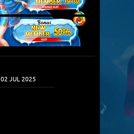
02 JUL 2025