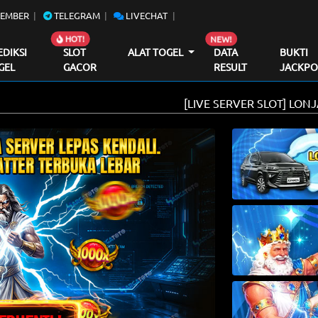
MEMBER
TELEGRAM
LIVECHAT
HOT!
NEW!
EDIKSI
SLOT
ALAT TOGEL
DATA
BUKTI
GEL
GACOR
RESULT
JACKPO
[LIVE SERVER SLOT] LONJ