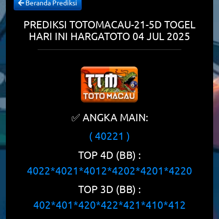
Beranda Prediksi
PREDIKSI TOTOMACAU-21-5D TOGEL
HARI INI HARGATOTO 04 JUL 2025
✅ ANGKA MAIN:
( 40221 )
TOP 4D (BB) :
4022*4021*4012*4202*4201*4220
TOP 3D (BB) :
402*401*420*422*421*410*412