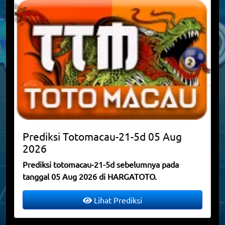
Prediksi
Totomacau-21-5d
05 Aug
2026
Prediksi totomacau-21-5d sebelumnya pada
tanggal 05 Aug 2026 di HARGATOTO.
Lihat Prediksi