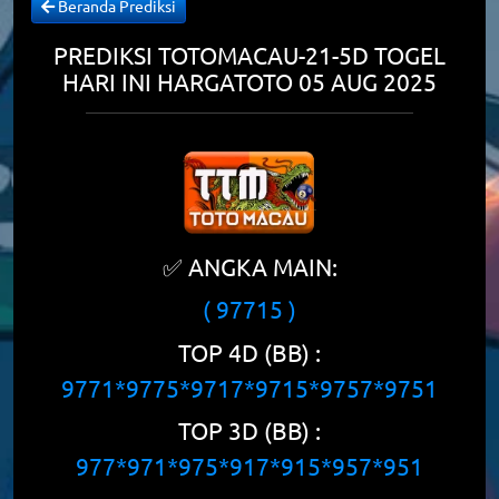
Beranda Prediksi
PREDIKSI TOTOMACAU-21-5D TOGEL
HARI INI HARGATOTO 05 AUG 2025
✅ ANGKA MAIN:
( 97715 )
TOP 4D (BB) :
9771*9775*9717*9715*9757*9751
TOP 3D (BB) :
977*971*975*917*915*957*951