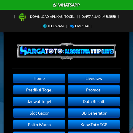
×
WHATSAPP
DOWNLOAD APLIKASI TOGEL
DAFTAR JADI MEMBER
TELEGRAM
LIVECHAT
Home
Livedraw
Prediksi Togel
Promosi
Jadwal Togel
Data Result
Slot Gacor
BB Generator
Paito Warna
Konv.Toto SGP