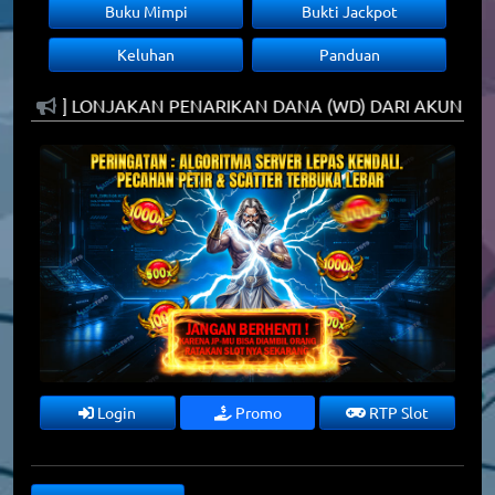
Buku Mimpi
Bukti Jackpot
Keluhan
Panduan
ER SLOT] LONJAKAN PENARIKAN DANA (WD) DARI AKUN M
Login
Promo
RTP Slot