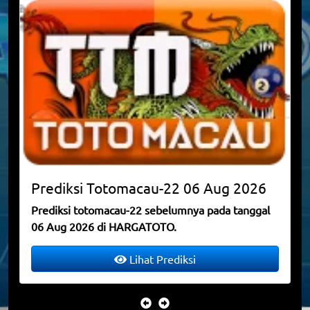
Prediksi
Totomacau-22
06 Aug 2026
Prediksi totomacau-22 sebelumnya pada tanggal
06 Aug 2026 di HARGATOTO.
Lihat Prediksi