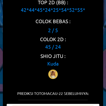
TOP 2D (BB) :
42*44*45*24*25*54*52*55*
COLOK BEBAS :
2 / 5
COLOK 2D :
45 / 24
SHIO JITU :
Kuda
PREDIKSI TOTOMACAU-22 SEBELUMNYA: