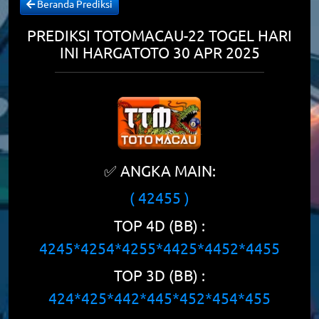
Beranda Prediksi
PREDIKSI TOTOMACAU-22 TOGEL HARI
INI HARGATOTO 30 APR 2025
✅ ANGKA MAIN:
( 42455 )
TOP 4D (BB) :
4245*4254*4255*4425*4452*4455
TOP 3D (BB) :
424*425*442*445*452*454*455