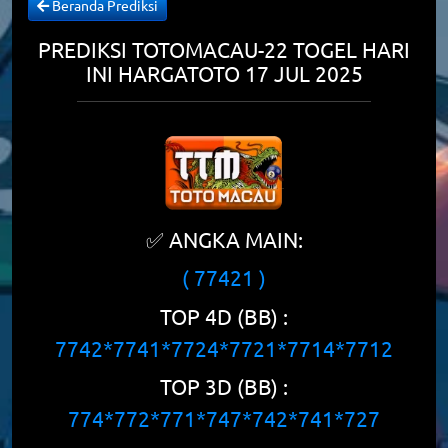
Beranda Prediksi
PREDIKSI TOTOMACAU-22 TOGEL HARI
INI HARGATOTO 17 JUL 2025
✅ ANGKA MAIN:
( 77421 )
TOP 4D (BB) :
7742*7741*7724*7721*7714*7712
TOP 3D (BB) :
774*772*771*747*742*741*727