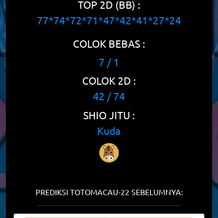
TOP 2D (BB) :
77*74*72*71*47*42*41*27*24
COLOK BEBAS :
7 / 1
COLOK 2D :
42 / 74
SHIO JITU :
Kuda
PREDIKSI TOTOMACAU-22 SEBELUMNYA: