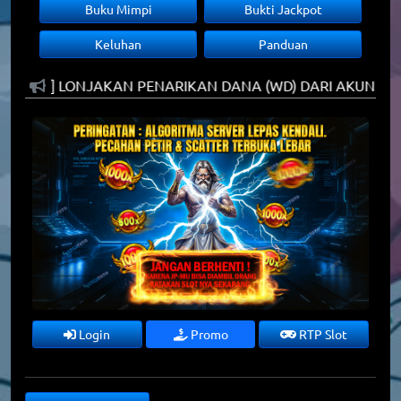
Buku Mimpi
Bukti Jackpot
Keluhan
Panduan
ER SLOT] LONJAKAN PENARIKAN DANA (WD) DARI AKUN M
Login
Promo
RTP Slot