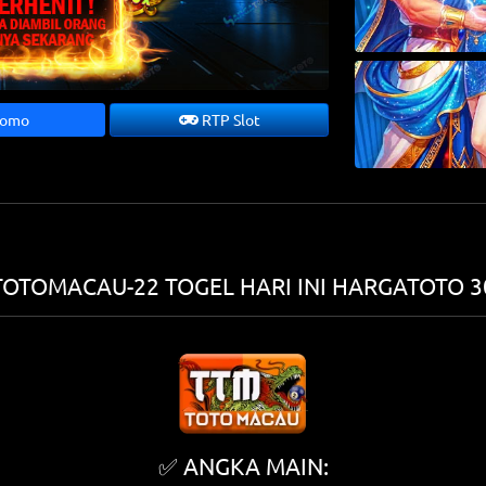
omo
RTP Slot
TOTOMACAU-22 TOGEL HARI INI HARGATOTO 3
✅ ANGKA MAIN: