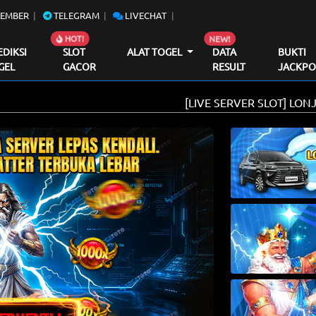
MEMBER
TELEGRAM
LIVECHAT
HOT!
NEW!
EDIKSI
SLOT
ALAT TOGEL
DATA
BUKTI
GEL
GACOR
RESULT
JACKPO
[LIVE SERVER SLOT] LONJ