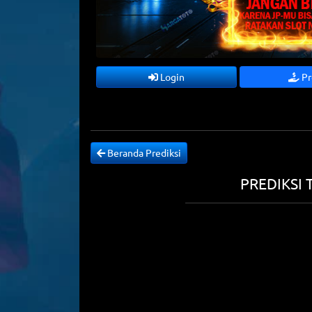
Login
Pr
Beranda Prediksi
PREDIKSI 