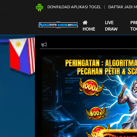
DOWNLOAD APLIKASI TOGEL
DAFTAR JADI 
LIVE
PR
HOME
DRAW
TO