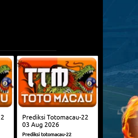
22
Prediksi
Totomacau-22
Prediksi
To
03 Aug 2026
02 Aug 20
Prediksi totomacau-22
Prediksi toto