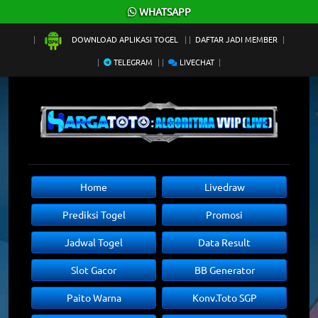
×
WHATSAPP
DOWNLOAD APLIKASI TOGEL
DAFTAR JADI MEMBER
TELEGRAM
LIVECHAT
Home
Livedraw
Prediksi Togel
Promosi
Jadwal Togel
Data Result
Slot Gacor
BB Generator
Paito Warna
Konv.Toto SGP