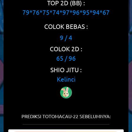
TOP 2D (BB) :
79*76*75*74*97*96*95*94*67
COLOK BEBAS :
9 / 4
COLOK 2D :
65 / 96
SHIO JITU :
Kelinci
PREDIKSI TOTOMACAU-22 SEBELUMNYA: