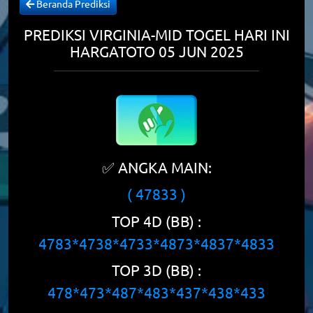
Beranda Prediksi
PREDIKSI VIRGINIA-MID TOGEL HARI INI
HARGATOTO 05 JUN 2025
✅ ANGKA MAIN:
( 47833 )
TOP 4D (BB) :
4783*4738*4733*4873*4837*4833
TOP 3D (BB) :
478*473*487*483*437*438*433