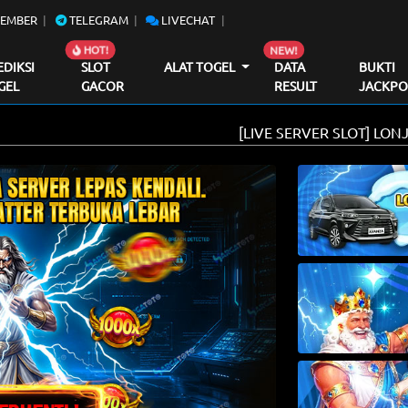
MEMBER
TELEGRAM
LIVECHAT
HOT!
NEW!
EDIKSI
SLOT
ALAT TOGEL
DATA
BUKTI
GEL
GACOR
RESULT
JACKPO
[LIVE SERVER SLOT] LONJ