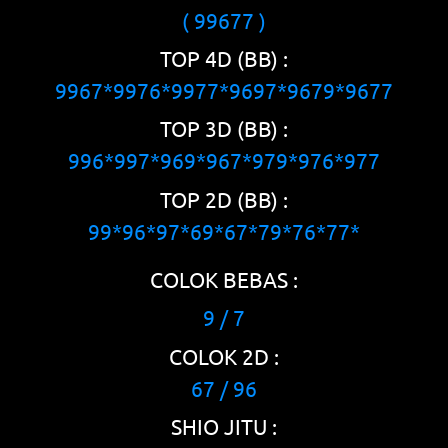
( 99677 )
TOP 4D (BB) :
9967*9976*9977*9697*9679*9677
TOP 3D (BB) :
996*997*969*967*979*976*977
TOP 2D (BB) :
99*96*97*69*67*79*76*77*
COLOK BEBAS :
9 / 7
COLOK 2D :
67 / 96
SHIO JITU :