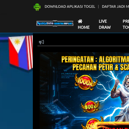
DOWNLOAD APLIKASI TOGEL
DAFTAR JADI 
LIVE
PR
HOME
DRAW
TO