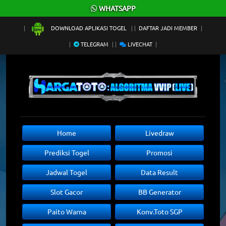
×
WHATSAPP
DOWNLOAD APLIKASI TOGEL
DAFTAR JADI MEMBER
TELEGRAM
LIVECHAT
Home
Livedraw
Prediksi Togel
Promosi
Jadwal Togel
Data Result
Slot Gacor
BB Generator
Paito Warna
Konv.Toto SGP