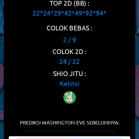
TOP 2D (BB) :
22*24*29*42*49*92*94*
COLOK BEBAS :
2 / 9
COLOK 2D :
24 / 22
SHIO JITU :
Kelinci
PREDIKSI WASHINGTON-EVE SEBELUMNYA: