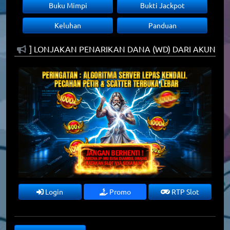
Buku Mimpi
Bukti Jackpot
Keluhan
Panduan
ER SLOT] LONJAKAN PENARIKAN DANA (WD) DARI AKUN M
Login
Promo
RTP Slot