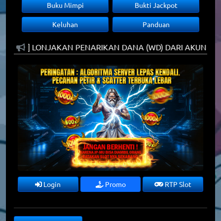
Buku Mimpi
Bukti Jackpot
Keluhan
Panduan
ER SLOT] LONJAKAN PENARIKAN DANA (WD) DARI AKUN M
Login
Promo
RTP Slot