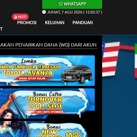
WHATSAPP
JUMAT
, 7 AGU 2026
(
12
:
02
:
38
)
HOT!
PROMOSI
KELUHAN
PANDUAN
T
AKAN PENARIKAN DANA (WD) DARI AKUN MODAL KECIL SE