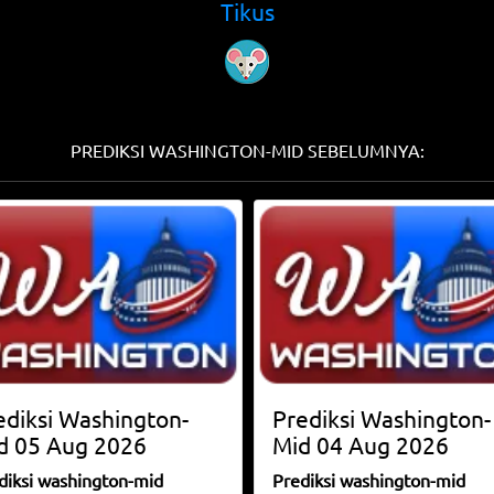
Tikus
PREDIKSI WASHINGTON-MID SEBELUMNYA:
ediksi
Washington-
Prediksi
Washington-
d
05 Aug 2026
Mid
04 Aug 2026
diksi washington-mid
Prediksi washington-mid