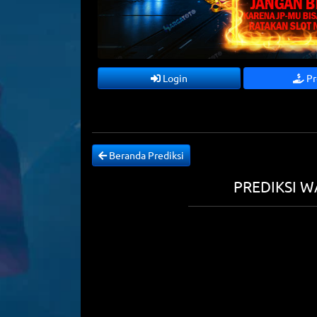
Login
Pr
Beranda Prediksi
PREDIKSI W