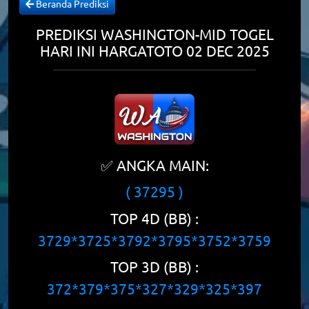
Beranda Prediksi
PREDIKSI WASHINGTON-MID TOGEL
HARI INI HARGATOTO 02 DEC 2025
✅ ANGKA MAIN:
( 37295 )
TOP 4D (BB) :
3729*3725*3792*3795*3752*3759
TOP 3D (BB) :
372*379*375*327*329*325*397