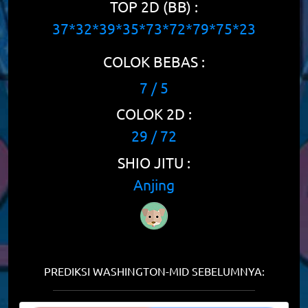
TOP 2D (BB) :
37*32*39*35*73*72*79*75*23
COLOK BEBAS :
7 / 5
COLOK 2D :
29 / 72
SHIO JITU :
Anjing
PREDIKSI WASHINGTON-MID SEBELUMNYA: