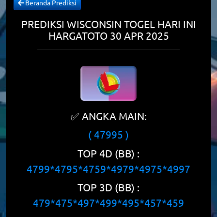
Beranda Prediksi
PREDIKSI WISCONSIN TOGEL HARI INI
HARGATOTO 30 APR 2025
✅ ANGKA MAIN:
( 47995 )
TOP 4D (BB) :
4799*4795*4759*4979*4975*4997
TOP 3D (BB) :
479*475*497*499*495*457*459