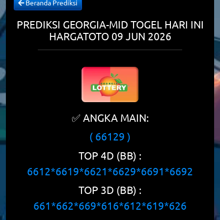
Beranda Prediksi
PREDIKSI GEORGIA-MID TOGEL HARI INI
HARGATOTO 09 JUN 2026
✅ ANGKA MAIN:
( 66129 )
TOP 4D (BB) :
6612*6619*6621*6629*6691*6692
TOP 3D (BB) :
661*662*669*616*612*619*626