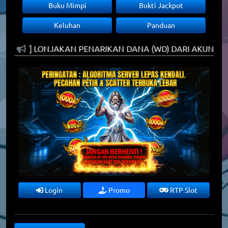
Buku Mimpi
Bukti Jackpot
Keluhan
Panduan
VER SLOT] LONJAKAN PENARIKAN DANA (WD) DARI AKUN M
Login
Promo
RTP Slot