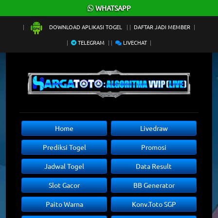
×
WHATSAPP
DOWNLOAD APLIKASI TOGEL
DAFTAR JADI MEMBER
TELEGRAM
LIVECHAT
Home
Livedraw
Prediksi Togel
Promosi
Jadwal Togel
Data Result
Slot Gacor
BB Generator
Paito Warna
Konv.Toto SGP