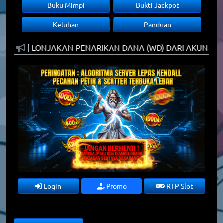
Buku Mimpi
Bukti Jackpot
Keluhan
Panduan
ER SLOT] LONJAKAN PENARIKAN DANA (WD) DARI AKUN M
Login
Promo
RTP Slot