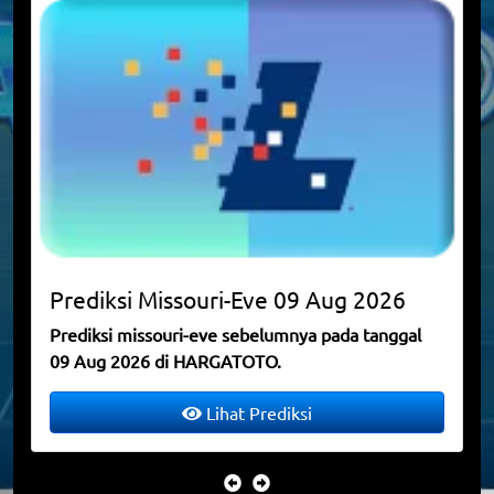
Prediksi
Missouri-Eve
09 Aug 2026
Prediksi missouri-eve sebelumnya pada tanggal
09 Aug 2026 di HARGATOTO.
Lihat Prediksi