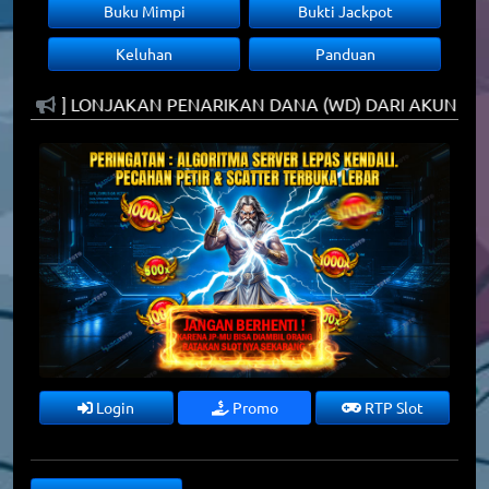
Buku Mimpi
Bukti Jackpot
Keluhan
Panduan
ER SLOT] LONJAKAN PENARIKAN DANA (WD) DARI AKUN M
Login
Promo
RTP Slot